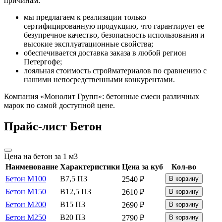
причинам:
мы предлагаем к реализации только
сертифицированную продукцию, что гарантирует ее
безупречное качество, безопасность использования и
высокие эксплуатационные свойства;
обеспечивается доставка заказа в любой регион
Петергофе;
лояльная стоимость стройматериалов по сравнению с
нашими непосредственными конкурентами.
Компания «Монолит Групп»: бетонные смеси различных
марок по самой доступной цене.
Прайс-лист Бетон
Цена на бетон за 1 м3
Наименование
Ха­рак­те­рис­ти­ки
Цена за куб
Кол-во
Бетон М100
В7,5 П3
2540 ₽
В корзину
Бетон М150
В12,5 П3
2610 ₽
В корзину
Бетон М200
В15 П3
2690 ₽
В корзину
Бетон М250
В20 П3
2790 ₽
В корзину