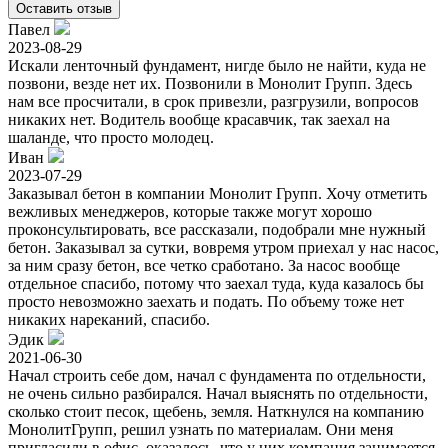
Оставить отзыв
Павел
2023-08-29
Искали ленточный фундамент, нигде было не найти, куда не
позвони, везде нет их. Позвонили в Монолит Групп. Здесь
нам все просчитали, в срок привезли, разгрузили, вопросов
никаких нет. Водитель вообще красавчик, так заехал на
шаланде, что просто молодец.
Иван
2023-07-29
Заказывал бетон в компании Монолит Групп. Хочу отметить
вежливых менеджеров, которые также могут хорошо
проконсультировать, все рассказали, подобрали мне нужный
бетон. Заказывал за сутки, вовремя утром приехал у нас насос,
за ним сразу бетон, все четко сработано. За насос вообще
отдельное спасибо, потому что заехал туда, куда казалось бы
просто невозможно заехать и подать. По объему тоже нет
никаких нареканий, спасибо.
Эдик
2021-06-30
Начал строить себе дом, начал с фундамента по отдельности,
не очень сильно разбирался. Начал выяснять по отдельности,
сколько стоит песок, щебень, земля. Наткнулся на компанию
МонолитГрупп, решил узнать по материалам. Они меня
пригласили в офис, оказалось, что у них компания занимается